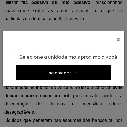
utilizar 
fita adesiva ou rolo adesivo
, pressionando 
suavemente sobre as áreas afetadas para que as 
partículas grudem na superfície adesiva.
x
Cuidados com bebidas e 
Selecione a unidade mais próxima a você.
outros resíduos da folia
selecionar
Durante o Carnaval, não é incomum que bebidas sejam 
derramadas no interior do veículo. Se isso acontecer, 
evite 
deixar o carro secar ao sol
, pois o calor acelera a 
deterioração dos tecidos e intensifica odores 
desagradáveis.
Líquidos que penetram nas espumas dos bancos ou nos 