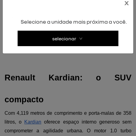
x
O sistema de recarga é versátil, permitindo abastecimento 
em tomadas residenciais, wall boxes domésticas ou nos 
Selecione a unidade mais próxima a você.
mais de 3.000 
pontos de recarga
 espalhados pelo território 
nacional. A aceleração instantânea do motor elétrico 
selecionar
proporciona uma experiência de condução diferenciada, 
atingindo 50 km/h em apenas 4,1 segundos.
Renault Kardian: o SUV 
compacto 
Com 4,119 metros de comprimento e porta-malas de 358 
litros, o 
Kardian
 oferece espaço interno generoso sem 
comprometer a agilidade urbana. O motor 1.0 turbo 