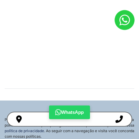
Mapa do site
política de privacidade
política de cookies
Renault Jorlan France Gama
CNPJ: 28.975.442/0003-34
WhatsApp
Para otimizar sua experiência durante a navegação, fazemos uso de nossa
Desacelere. Seu bem maior é a
política de cookies e para proteger seus dados pessoais respeitamos nossa
vida.
política de privacidade
. Ao seguir com a navegação e visita você concorda
com nossas políticas.