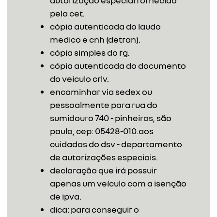
autorização especial fornecido
pela cet.
cópia autenticada do laudo
medico e cnh (detran).
cópia simples do rg.
cópia autenticada do documento
do veiculo crlv.
encaminhar via sedex ou
pessoalmente para rua do
sumidouro 740 - pinheiros, são
paulo, cep: 05428-010.aos
cuidados do dsv - departamento
de autorizações especiais.
declaração que irá possuir
apenas um veículo com a isenção
de ipva.
dica: para conseguir o