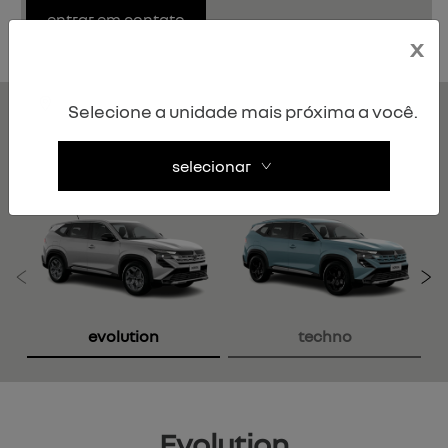
entrar em contato
x
Selecione a unidade mais próxima a você.
BOREAL
versões
selecionar
Anterior
P
evolution
techno
Evolution