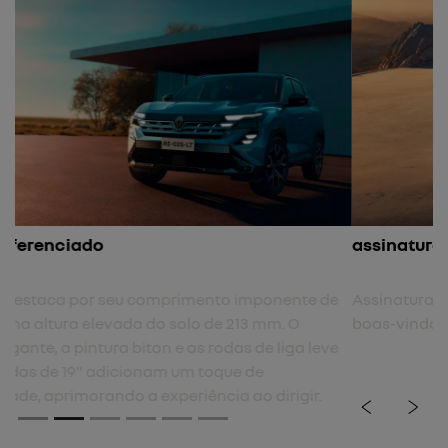
assinatura luminosa em full led
Assinatura luminosa em full LED com sequências de
boas-vindas e despedida.
previous
next
Próximo
Indicadores traseiros