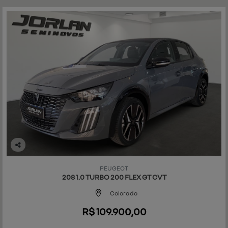
Co
mp
PEUGEOT
art
208 1.0 TURBO 200 FLEX GT CVT
ilh
e
Colorado
R$ 109.900,00