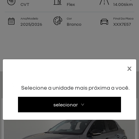
CVT
Flex
14.006km
Ano/Modelo
Cor
Final Da Placa
2025/2026
Branco
XXX7E57
x
Você também pode gostar de:
Selecione a unidade mais próxima a você.
selecionar