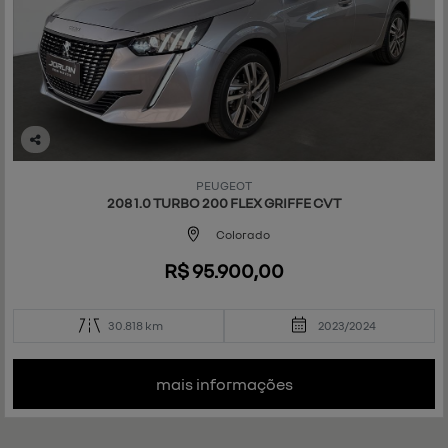
Co
mp
PEUGEOT
art
208 1.0 TURBO 200 FLEX GRIFFE CVT
ilh
e
Colorado
R$ 95.900,00
30.818 km
2023/2024
mais informações