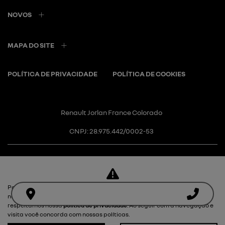
NOVOS
MAPA DO SITE
POLÍTICA DE PRIVACIDADE
POLÍTICA DE COOKIES
Renault Jorlan France Colorado
CNPJ: 28.975.442/0002-53
Para otimizar sua experiência durante a navegação, fazemos uso de
Desacelere. Seu bem maior é a
nossa política de cookies e para proteger seus dados pessoais
respeitamos nossa
política de privacidade
. Ao seguir com a navegação e
vida.
visita você concorda com nossas políticas.