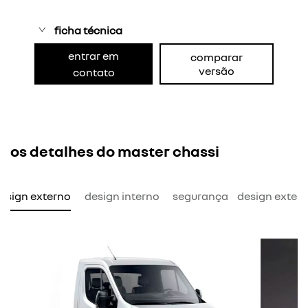
ficha técnica
entrar em
comparar
versão
contato
os detalhes do master chassi
esign externo
design interno
segurança
design exter