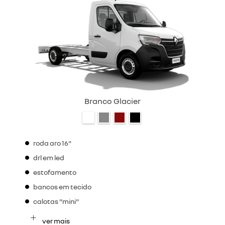
Branco Glacier
roda aro 16"
drl em led
estofamento
bancos em tecido
calotas "mini"
ver mais