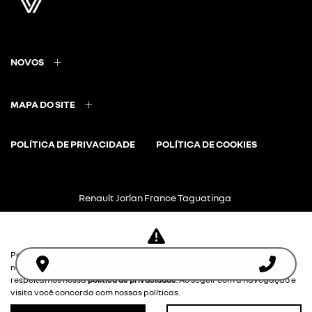
NOVOS
MAPA DO SITE
POLÍTICA DE PRIVACIDADE
POLÍTICA DE COOKIES
Renault Jorlan France Taguatinga
CNPJ: 28.975.442/0001-72
Para otimizar sua experiência durante a navegação, fazemos uso de
nossa política de cookies e para proteger seus dados pessoais
respeitamos nossa
política de privacidade
. Ao seguir com a navegação e
visita você concorda com nossas políticas.