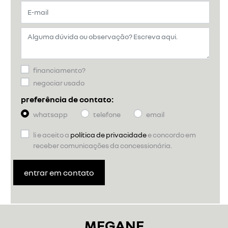
financiamento?
negociar usado
preferência de contato:
whatsapp
telefone
email
li e aceito a
política de privacidade
e concordo em
receber comunicações da concessionária.
entrar em contato
MEGANE