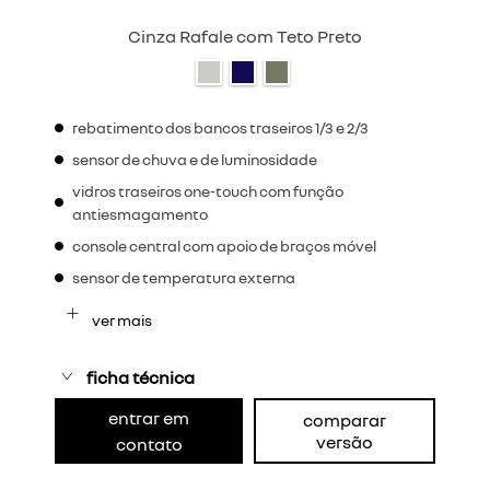
Cinza Rafale com Teto Preto
rebatimento dos bancos traseiros 1/3 e 2/3
sensor de chuva e de luminosidade
vidros traseiros one-touch com função
antiesmagamento
console central com apoio de braços móvel
sensor de temperatura externa
ver mais
ficha técnica
entrar em
comparar
versão
contato