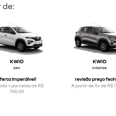
 de:
KWID
KWID
zen
intense
ferta imperdível!
revisão preço fec
ada + parcelas de R$
A partir de 5x de R$ 
765,00