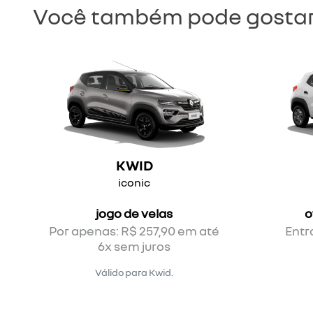
Você também pode gostar
KWID
iconic
jogo de velas
o
Por apenas: R$ 257,90 em até
Entr
6x sem juros
Válido para Kwid.