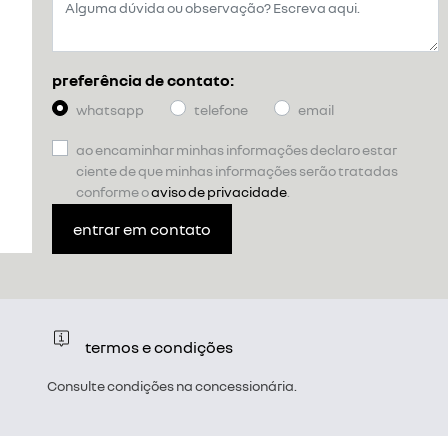
preferência de contato:
whatsapp
telefone
email
ao encaminhar minhas informações declaro estar
ciente de que minhas informações serão tratadas
conforme o
aviso de privacidade
.
entrar em contato
termos e condições
Consulte condições na concessionária.