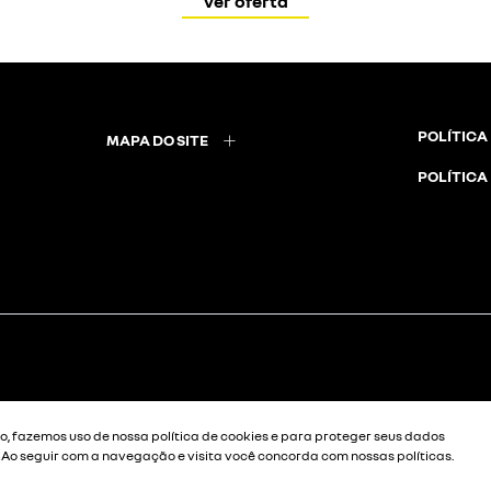
ver oferta
POLÍTICA
MAPA DO SITE
POLÍTICA
, fazemos uso de nossa política de cookies e para proteger seus dados
. Ao seguir com a navegação e visita você concorda com nossas políticas.
Desenvolvido pela DEALERSPACE ® Direitos Reservados.