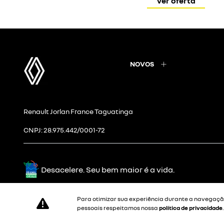
ver oferta
NOVOS
Renault Jorlan France Taguatinga
CNPJ: 28.975.442/0001-72
Desacelere. Seu bem maior é a vida.
Para otimizar sua experiência durante a navegação
pessoais respeitamos nossa
política de privacidade