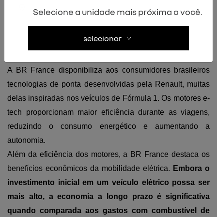
garantindo uma experiência completa e segura para os 
Selecione a unidade mais próxima a você.
proprietários.
selecionar
Inovação 
A BR France disponibiliza aos consumidores brasileiros 
tecnologias de ponta desenvolvidas pela Renault, muitas 
delas inspiradas nos veículos de Fórmula 1. Os motores e-
tech proporcionam maior eficiência durante as viagens, 
reduzindo o consumo energético e aumentando a 
autonomia.
Além da eficiência dos motores, a BR France destaca os 
benefícios econômicos da mobilidade elétrica. 
Embora o 
investimento inicial em um veículo elétrico possa ser 
mais alto, a economia a longo prazo é significativa 
quando comparada aos gastos com combustível de 