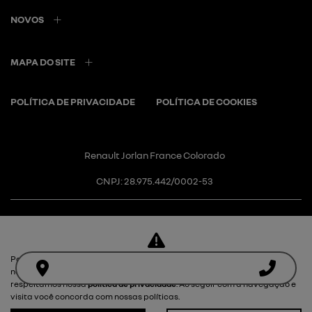
NOVOS
MAPA DO SITE
POLÍTICA DE PRIVACIDADE
POLÍTICA DE COOKIES
Renault Jorlan France Colorado
CNPJ: 28.975.442/0002-53
Para otimizar sua experiência durante a navegação, fazemos uso de
Desacelere. Seu bem maior é a
nossa política de cookies e para proteger seus dados pessoais
respeitamos nossa
política de privacidade
. Ao seguir com a navegação e
vida.
visita você concorda com nossas políticas.