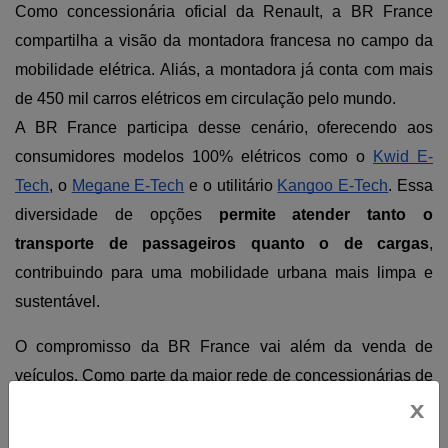
Como concessionária oficial da Renault, a BR France 
compartilha a visão da montadora francesa no campo da 
mobilidade elétrica. Aliás, a montadora já conta com mais 
de 450 mil carros elétricos em circulação pelo mundo.
A BR France participa desse cenário, oferecendo aos 
consumidores modelos 100% elétricos como o 
Kwid E-
Tech
, o 
Megane E-Tech
 e o utilitário 
Kangoo E-Tech
. Essa 
diversidade de opções 
permite atender tanto o 
transporte de passageiros quanto o de cargas
, 
contribuindo para uma mobilidade urbana mais limpa e 
sustentável.
O compromisso da BR France vai além da venda de 
veículos. Como parte da maior rede de concessionárias de 
x
elétricos do país, a empresa oferece todo o suporte 
necessário para a manutenção desses modelos, 