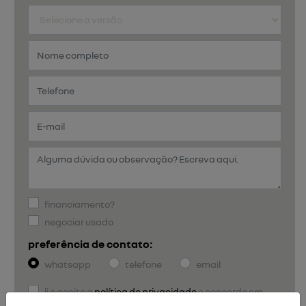
financiamento?
negociar usado
preferência de contato:
whatsapp
telefone
email
li e aceito a
política de privacidade
e concordo em
receber comunicações da concessionária.