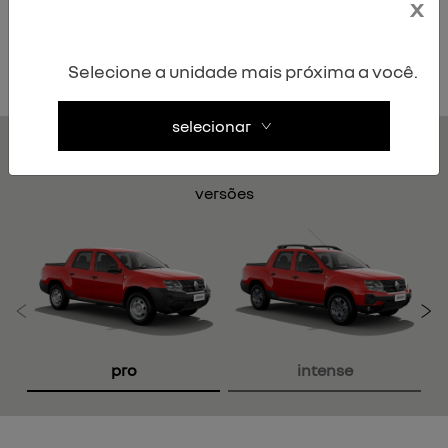
x
entrar em contato
Selecione a unidade mais próxima a você.
selecionar
OROCH
versões
Anterior
P
pro
intense