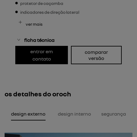
protetor de caçamba
indicadores de direção lateral
ver mais
ficha técnica
entrar em
comparar
versão
contato
os detalhes do oroch
design externo
design interno
segurança