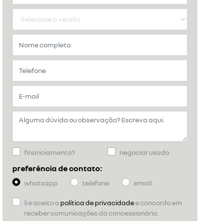
financiamento?
negociar usado
preferência de contato:
whatsapp
telefone
email
li e aceito a
política de privacidade
e concordo em
receber comunicações da concessionária.