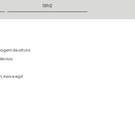
l3h2
lagem de altura
létrica
om, swa e egd