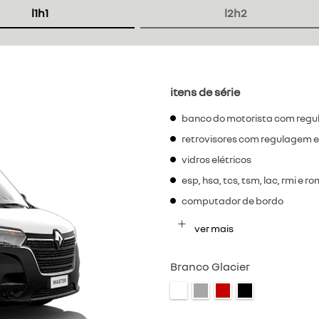
l1h1
l2h2
itens de série
banco do motorista com regu
retrovisores com regulagem e
vidros elétricos
esp, hsa, tcs, tsm, lac, rmi e r
computador de bordo
ver mais
Branco Glacier