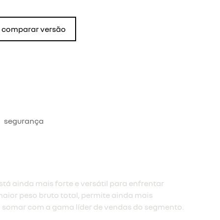
comparar versão
segurança
tá ainda mais forte e versátil para enfrentar
aior peso bruto total, permite ainda mais
 somar com a gama líder de vendas do segmento.