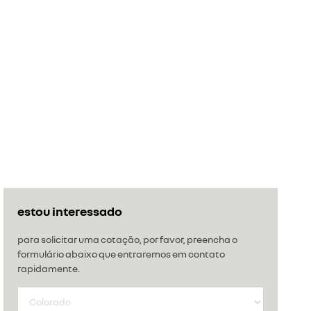
estou interessado
para solicitar uma cotação, por favor, preencha o
formulário abaixo que entraremos em contato
rapidamente.