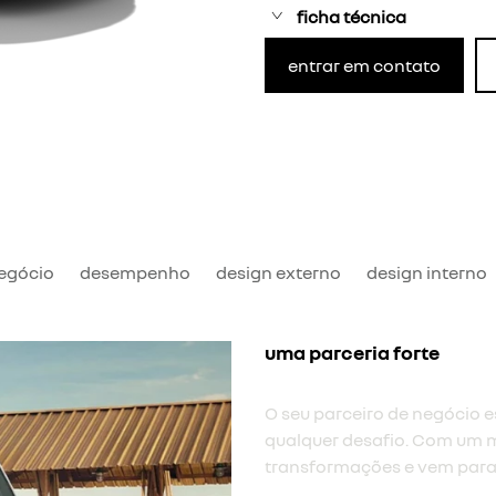
ficha técnica
entrar em contato
negócio
desempenho
design externo
design interno
uma parceria forte
O seu parceiro de negócio es
qualquer desafio. Com um m
transformações e vem para