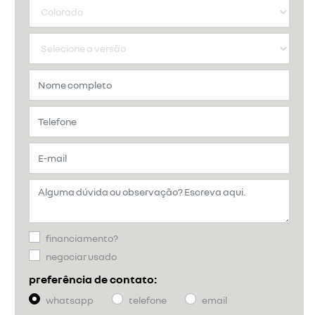
financiamento?
negociar usado
preferência de contato:
whatsapp
telefone
email