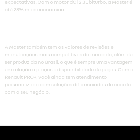
expectativas. Com o motor dCi 2.3L biturbo, a Master é
até 28% mais econômica.​
A Master também tem os valores de revisões e
manutenções mais competitivos do mercado, além de
ser produzida no Brasil, o que é sempre uma vantagem
em relação a preços e disponibilidade de peças. Com o
Renault PRO+, você ainda tem atendimento
personalizado com soluções diferenciadas de acordo
com o seu negócio.