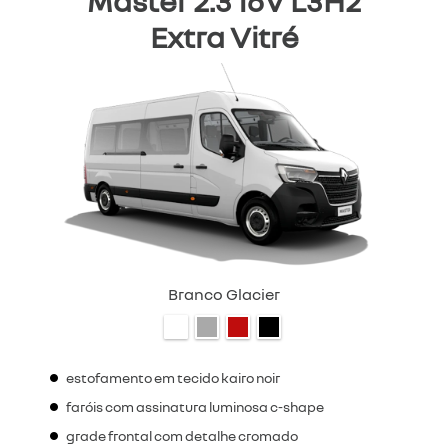
Master 2.3 16V L3H2
Extra Vitré
Branco Glacier
estofamento em tecido kairo noir
faróis com assinatura luminosa c-shape
grade frontal com detalhe cromado