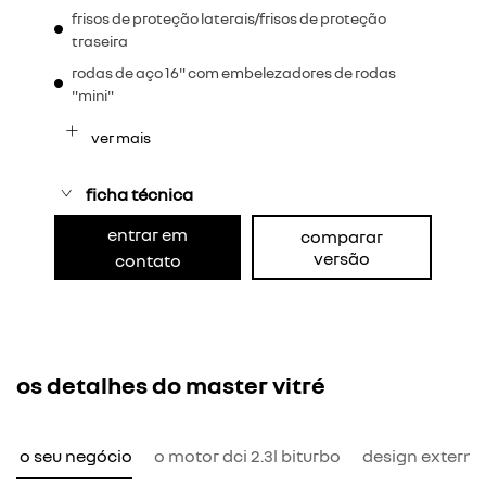
frisos de proteção laterais/frisos de proteção
traseira
rodas de aço 16" com embelezadores de rodas
"mini"
ver mais
ficha técnica
entrar em
comparar
versão
contato
os detalhes do master vitré
ra o seu negócio
o motor dci 2.3l biturbo
design externo