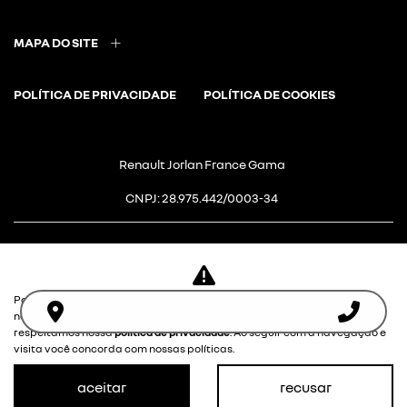
MAPA DO SITE
POLÍTICA DE PRIVACIDADE
POLÍTICA DE COOKIES
Renault Jorlan France Gama
CNPJ: 28.975.442/0003-34
Para otimizar sua experiência durante a navegação, fazemos uso de
Desacelere. Seu bem maior é a
nossa política de cookies e para proteger seus dados pessoais
respeitamos nossa
política de privacidade
. Ao seguir com a navegação e
vida.
visita você concorda com nossas políticas.
aceitar
recusar
Desenvolvido pela DEALERSPACE ® Direitos Reservados.