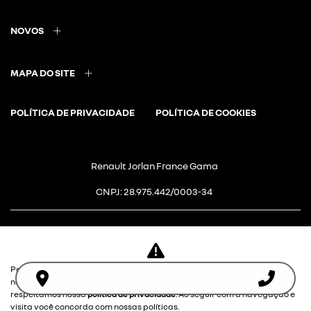
NOVOS
MAPA DO SITE
POLÍTICA DE PRIVACIDADE
POLÍTICA DE COOKIES
Renault Jorlan France Gama
CNPJ: 28.975.442/0003-34
Para otimizar sua experiência durante a navegação, fazemos uso de
Desacelere. Seu bem maior é a
nossa política de cookies e para proteger seus dados pessoais
respeitamos nossa
política de privacidade
. Ao seguir com a navegação e
vida.
visita você concorda com nossas políticas.