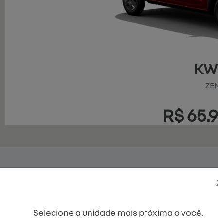
KW
ZE
R$ 65.
790,00 por R$65.990,00, Condição a vista ou financiamento que não se
erros de digitação.
Selecione a unidade mais próxima a você.