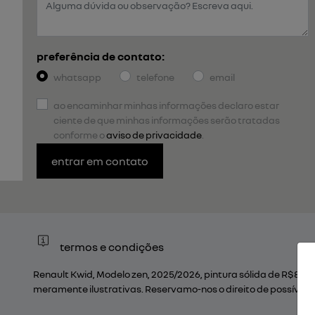
preferência de contato:
whatsapp
telefone
email
ao encaminhar minhas informações declaro estar
ciente de que minhas informações serão tratadas
conforme o
aviso de privacidade
.
entrar em contato
termos e condições
Renault Kwid, Modelo zen, 2025/2026, pintura sólida de R$82.
meramente ilustrativas. Reservamo-nos o direito de possíveis 