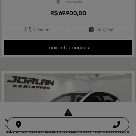
e
Colorado
R$ 69.900,00
92.146 km
2017/2018
mais informações
Para otimizar sua experiência durante a navegação, fazemos uso de
nossa política de cookies e para proteger seus dados pessoais
respeitamos nossa
política de privacidade
. Ao seguir com a navegação e