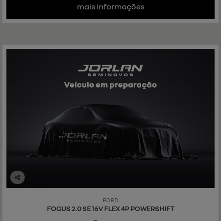
mais informações
Co
mp
FORD
art
FOCUS 2.0 SE 16V FLEX 4P POWERSHIFT
ilh