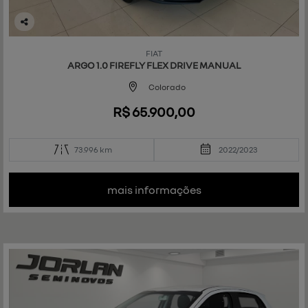
Co
mp
FIAT
art
ARGO 1.0 FIREFLY FLEX DRIVE MANUAL
ilh
e
Colorado
R$ 65.900,00
73.996 km
2022/2023
mais informações