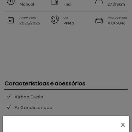
Manual
Flex
27.318km
Ano/Modelo
Cor
Final Da Placa
2025/2026
Preto
XXX6G46
Características e acessórios
Airbag Duplo
Ar Condicionado
Direção Elétrica
x
Freio Abs