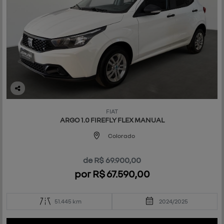
Co
mp
FIAT
art
ARGO 1.0 FIREFLY FLEX MANUAL
ilh
e
Colorado
de R$ 69.900,00
por R$ 67.590,00
51.445 km
2024/2025