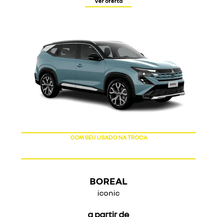
ver oferta
COM SEU USADO NA TROCA
BOREAL
iconic
a partir de