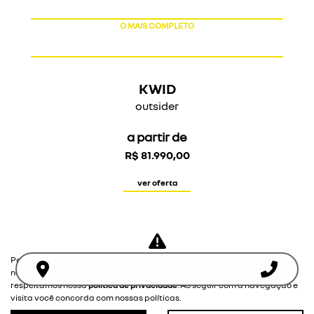
O MAIS COMPLETO
KWID
outsider
a partir de
R$ 81.990,00
ver oferta
Para otimizar sua experiência durante a navegação, fazemos uso de
nossa política de cookies e para proteger seus dados pessoais
respeitamos nossa
política de privacidade
. Ao seguir com a navegação e
visita você concorda com nossas políticas.