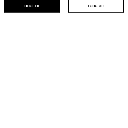
aceitar
recusar
KWID
intense
a partir de
R$ 73.990,00
ver oferta