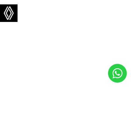
NOVOS
Mapa do site
política de privacidade
política de cookies
Renault Jorlan France Gama
CNPJ: 28.975.442/0003-34