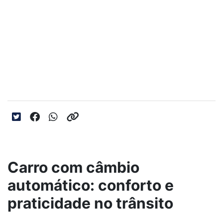
Carro com câmbio automático:
conforto e praticidade no trânsito
Ele elimina o cansaço de acionar a embreagem e
manipular a manopla constantemente. Saiba mais
sobre o câmbio automático!
Data da postagem: 28/04/2025
Carro com câmbio
automático: conforto e
praticidade no trânsito