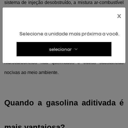
sistema de injeção desobstruído, a mistura ar-combustível 
atinge proporções ideais, resultando em combustão mais 
x
eficiente.
Ademais, a combustão mais completa resulta em menor 
Selecione a unidade mais próxima a você.
emissão de poluentes. Com a queima mais eficiente, há 
selecionar
redução na produção de monóxido de carbono, 
hidrocarbonetos não queimados e outras substâncias 
nocivas ao meio ambiente.
Quando a gasolina aditivada é 
mais vantajosa?