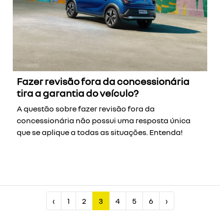
Fazer revisão fora da concessionária
tira a garantia do veículo?
A questão sobre fazer revisão fora da
concessionária não possui uma resposta única
que se aplique a todas as situações. Entenda!
‹
1
2
3
4
5
6
›